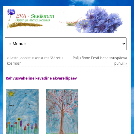
«
Laste joonistuskonkurss “Ääretu
Palju õnne Eesti iseseisvuspäeva
kosmos”
puhul!
»
Rahvusvaheline kevadine akvarellipäev