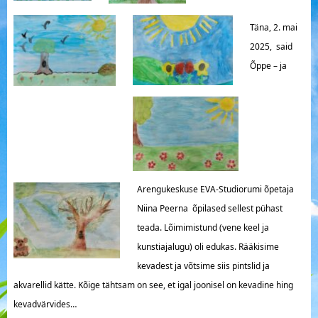
Täna, 2. mai
2025, said
Õppe – ja
Arengukeskuse EVA-Studiorumi õpetaja
Niina Peerna õpilased sellest pühast
teada. Lõimimistund (vene keel ja
kunstiajalugu) oli edukas. Rääkisime
kevadest ja võtsime siis pintslid ja
akvarellid kätte. Kõige tähtsam on see, et igal joonisel on kevadine hing
kevadvärvides…