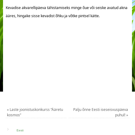
Kevadise akvarellipäeva tähistamiseks minge õue või seiske avatud akna
ääres, hingake sisse kevadist õhku ja võtke pintsel kätte.
«
Laste joonistuskonkurss “Ääretu
Palju õnne Eesti iseseisvuspäeva
kosmos”
puhul!
»
Eesti