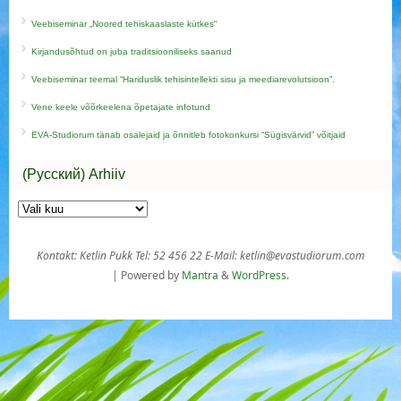
Veebiseminar „Noored tehiskaaslaste kütkes“
Kirjandusõhtud on juba traditsiooniliseks saanud
Veebiseminar teemal “Hariduslik tehisintellekti sisu ja meediarevolutsioon”.
Vene keele võõrkeelena õpetajate infotund
EVA-Studiorum tänab osalejaid ja õnnitleb fotokonkursi “Sügisvärvid” võitjaid
(Русский) Arhiiv
Kontakt: Ketlin Pukk Tel: 52 456 22 E-Mail: ketlin@evastudiorum.com
| Powered by
Mantra
&
WordPress.