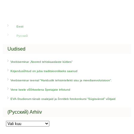
Eesti
Русский
Uudised
Veebiseminar „Noored tehiskaaslaste kütkes“
Kirjandusõhtud on juba traditsiooniliseks saanud
Veebiseminar teemal “Hariduslik tehisintellekti sisu ja meediarevolutsioon”.
Vene keele võõrkeelena õpetajate infotund
EVA-Studiorum tänab osalejaid ja õnnitleb fotokonkursi “Sügisvärvid” võitjaid
(Русский) Arhiiv