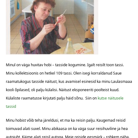
Minul on väga huvitav hobi – tasside kogumine. Igalt reisilt toon tassi.
Minu kollektsioonis on hetkel 109 tassi. Olen isegi korraldanud Saue
raamatukogus tasside näitust, kus avamisel esinesid ka minu Laulasmaaa
kooli õpilased, oli palju külalisi. Näitust eksponeeriti poolteist kuud.
Külaliste raamatusse kirjutati palju häid sõnu. Siin on
kutse näitusele
tassid
Minu hobist võib teha järeldusi, et ma ka reisin palju. Kaugemad reisid
toimuvad alati suvel. Minu abikaasa on ka väga suur reisihuviline ja hea
autojuht. Käime alati reisil autoga. Meie reiside eesmärk – rohkem näha.