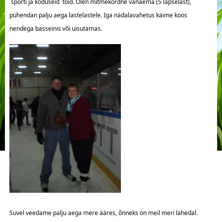
sporti ja koduseid töid. Olen mitmekordne vanaema (5 lapselast),
pühendan palju aega lastelastele. Iga nädalavahetus käime koos
nendega basseinis või uisutamas.
Suvel veedame palju aega mere ääres, õnneks on meil meri lähedal.