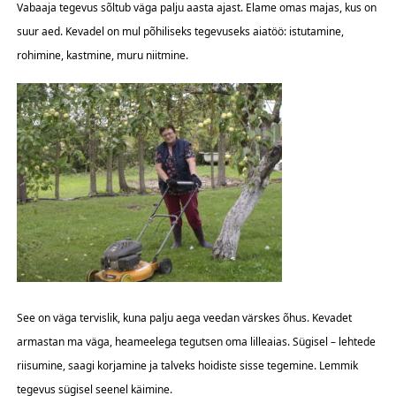
Vabaaja tegevus sõltub väga palju aasta ajast. Elame omas majas, kus on
suur aed. Kevadel on mul põhiliseks tegevuseks aiatöö: istutamine,
rohimine, kastmine, muru niitmine.
See on väga tervislik, kuna palju aega veedan värskes õhus. Kevadet
armastan ma väga, heameelega tegutsen oma lilleaias. Sügisel – lehtede
riisumine, saagi korjamine ja talveks hoidiste sisse tegemine. Lemmik
tegevus sügisel seenel käimine.