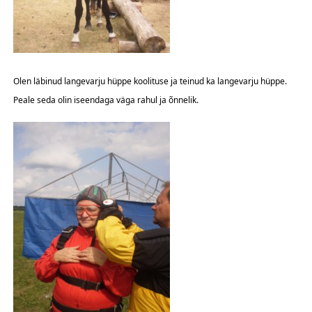
Olen läbinud langevarju hüppe koolituse ja teinud ka langevarju hüppe.
Peale seda olin iseendaga väga rahul ja õnnelik.