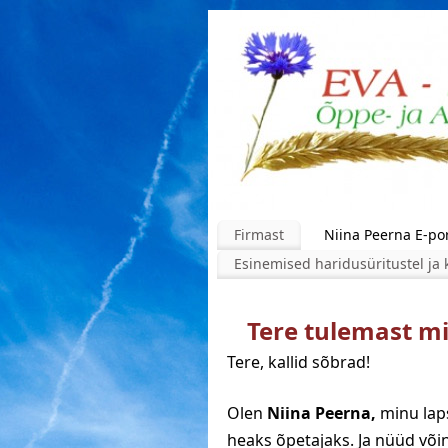
Firmast
Niina Peerna E-por
Esinemised haridusüritustel ja 
Tere tulemast mi
Tere, kallid sõbrad!
Olen
Niina Peerna,
minu lap
heaks õpetajaks. Ja nüüd võin