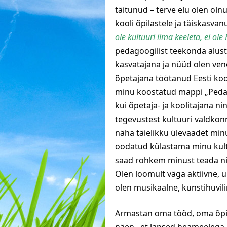
täitunud – terve elu olen olnu
kooli õpilastele ja täiskasvan
ole kultuuri ilma keeleta, ei ol
pedagoogilist teekonda alust
kasvatajana ja nüüd olen ven
õpetajana töötanud Eesti kooli
minu koostatud mappi „Pedag
kui õpetaja- ja koolitajana n
tegevustest kultuuri valdkonn
näha täielikku ülevaadet min
oodatud külastama minu kultu
saad rohkem minust teada ni
Olen loomult väga aktiivne, u
olen musikaalne, kunstihuvilin
Armastan oma tööd, oma õpil