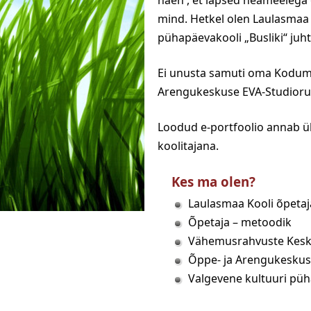
näen , et lapsed heameelega 
mind. Hetkel olen Laulasmaa 
pühapäevakooli „Busliki“ juht
Ei unusta samuti oma Koduma
Arengukeskuse EVA-Studioru
Loodud e-portfoolio annab ül
koolitajana.
Kes ma olen?
Laulasmaa Kooli õpetaj
Õpetaja – metoodik
Vähemusrahvuste Kesku
Õppe- ja Arengukeskus
Valgevene kultuuri püha