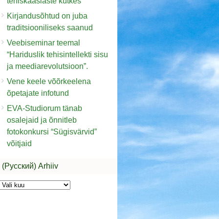
tehiskaaslaste kütkes“
Kirjandusõhtud on juba
traditsiooniliseks saanud
Veebiseminar teemal
“Hariduslik tehisintellekti sisu
ja meediarevolutsioon”.
Vene keele võõrkeelena
õpetajate infotund
EVA-Studiorum tänab
osalejaid ja õnnitleb
fotokonkursi “Sügisvärvid”
võitjaid
(Русский) Arhiiv