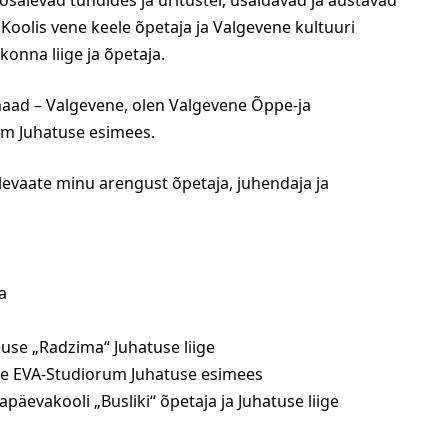
osalevad tundides ja üritustel, usaldavad ja austavad
Koolis vene keele õpetaja ja Valgevene kultuuri
konna liige ja õpetaja.
ad – Valgevene, olen Valgevene Õppe-ja
m Juhatuse esimees.
evaate minu arengust õpetaja, juhendaja ja
a
se „Radzima“ Juhatuse liige
e EVA-Studiorum Juhatuse esimees
päevakooli „Busliki“ õpetaja ja Juhatuse liige