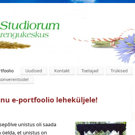
tfoolio
Uudised
Kontakt
Toetajad
Trükised
konverentsidel
nu e-portfoolio leheküljele!
sepõlve unistus oli saada
 öelda, et unistus on