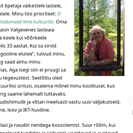
d õpetaja väikestele lastele,
utele. Minu töö prioriteet:
Ei
e Kodumaad ilma kultuurita.
Oma
asin Valgevenes lasteaia
e keele kui võõrkeele
s 33 aastat. Kui sa sirvid
ooline elutee“, tutvud minu,
ing saad aimu minu
as. Aga isegi siin ei pruugi sa
u tegevustest. Seetõttu oled
urilisi üritusi, osalema mõnel minu koolitusel, kus
ng saame lähemalt tuttavaks.
udishimulik ja võtan meelsasti vastu uusi väljakutseid,
e, loov ja IKT-huviline.
asi ja naudin nendega koosolemist. Suur rõõm, kui