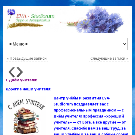
«
Предыдущие записи
Следующие записи
»
С Днём учителя!
Дорогие наши учителя!
Центр учёбы и развития EVA-
Studiorum поздравляет вас с
профессиональным праздником — с
Днём учителя! Профессия «хороший
учитель» — от Бога, а все
другие — от
учителя. Спасибо вам за ваш труд, за
ваши улыбки и за ваши добрые слова!