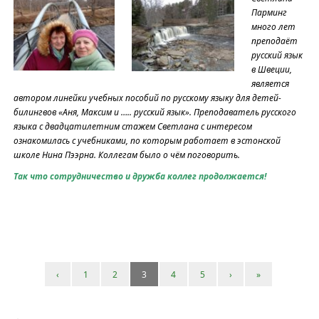
Парминг
много лет
преподаёт
русский язык
в Швеции,
является
автором линейки учебных пособий по русскому языку для детей-
билингвов «Аня, Максим и ….. русский язык». Преподаватель русского
языка с двадцатилетним стажем Светлана с интересом
ознакомилась с учебниками, по которым работает в эстонской
школе Нина Пээрна. Коллегам было о чём поговорить.
Так что сотрудничество и дружба коллег продолжается!
‹
1
2
3
4
5
›
»