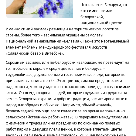
Что касается Беларуси, то
это символ земли
белорусской,
национальный цветок.
Именно синий василек размещен на туристическом логотипе
страны, более того – васильками украшены самолеты
Национальной авиакомпании «Белавиа». Также это неотъемлемый
элемент эмблемы Международного фестиваля искусств
«Славянский базар в Витебске».
Скромный василек, или по-белорусски «валошка», не претендует на
то, чтобы быть королем среди цветов: так и бело­русы –
трудолюбивые, дружелюбные и гостеприимные люди, которые не
привыкли выпячивать себя. Этот цветок, символ преданности и
надежности, можно увидеть на вспаханном поле, где растут озимые
злаки. Он всегда радовал людей, которые трудились и трудятся на
земле. Белорусы сохранили добрые традиции, зафик­сированные в
народных обрядах и обычаях. Например, обычай «талакi»,
безвозмездной помощи всего коллектива во время напряженных
сельскохозяйственных работ (жатвы). В перерывах между тяжелым
физическим трудом или на празд­никах по окончанию полевых
рабо­т парни и девушки плели венки, в которые вплетали цветы
василька, пели песни, водили хороводы, ощущая полноту жизни и