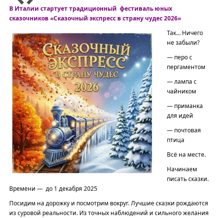
В Италии стартует традиционный фестиваль юных
сказочников «Сказочный экспресс в страну чудес 2026»
Так… Ничего
не забыли?
— перо с
пергаментом
— лампа с
чайником
— приманка
для идей
— почтовая
птица
Всё на месте.
Начинаем
писать сказки.
Времени — до 1 декабря 2025
Посидим на дорожку и посмотрим вокруг. Лучшие сказки рождаются
из суровой реальности. Из точных наблюдений и сильного желания