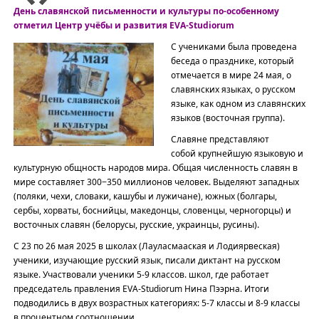
День славянской письменности и культуры по-особенному
отметил Центр учёбы и развития EVA-Studiorum
С учениками была проведена 
беседа о празднике, который 
отмечается в мире 24 мая, о 
славянских языках, о русском 
языке, как одном из славянских 
языков (восточная группа).
Славяне представляют 
собой крупнейшую языковую и 
культурную общность народов мира. Общая численность славян в 
мире составляет 300−350 миллионов человек. Выделяют западных 
(поляки, чехи, словаки, кашубы и лужичане), южных (болгары, 
сербы, хорваты, боснийцы, македонцы, словенцы, черногорцы) и 
восточных славян (белорусы, русские, украинцы, русины).
С 23 по 26 мая 2025
в
 школах (Лауласмааская и Лодиярвеская) 
ученики, изучающие русский язык, писали диктант на русском 
языке. Участвовали ученики 5-9 классов. школ, где работает 
председатель правления EVA-Studiorum Нина Пээрна. Итоги 
подводились в двух возрастных категориях: 5-7 классы и 8-9 классы 
в процентном соотношении.