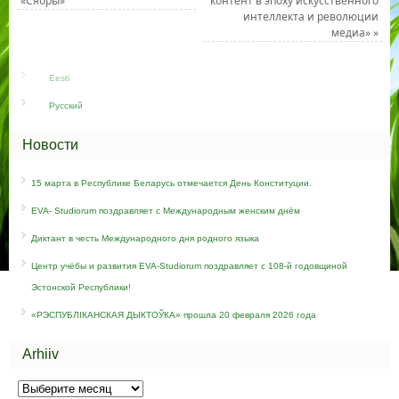
«Сябры»
контент в эпоху искусственного
интеллекта и революции
медиа»
»
Eesti
Русский
Новости
15 марта в Республике Беларусь отмечается День Конституции.
EVA- Studiorum поздравляет c Международным женским днём
Диктант в честь Международного дня родного языка
Центр учёбы и развития EVA-Studiorum поздравляет с 108-й годовщиной
Эстонской Республики!
«РЭСПУБЛІКАНСКАЯ ДЫКТОЎКА» прошла 20 февраля 2026 года
Arhiiv