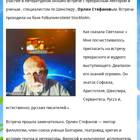
участие в литературной онлайн-встрече с прекрасным лектором и
учёным , специалистом по Шекспиру ,
Орлин Стефанов
ым. Встреча
проходила на базе Folkuniversitetet Stockholm.
Как сказала Светлана: »
Мне посчастливилось
пригласить на встречу
прекрасного и мудрого
выступающего. Диапазон
его знаний огромен. Он
знаток Софокла,
Аристотеля, Шекспира,
Сервантеса, Руссо и,
естественно, русских пмсателей.»
Встреча прошла замечательно. Орлин Стефанов — лектор
филологии, член союза учёных Болгарии, театровед, критик и
историк театра и литературы, философ и культуролог, исполнитель